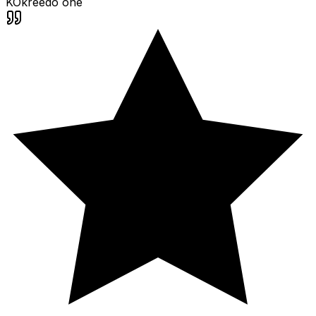
KO
kreedo one