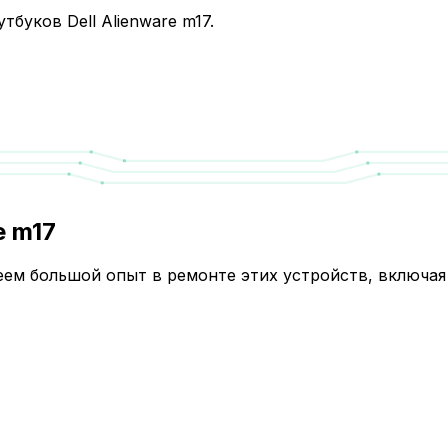
буков Dell Alienware m17.
e m17
меем большой опыт в ремонте этих устройств, включа